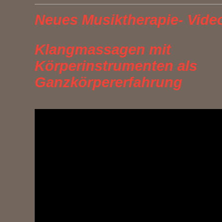
Neues Musiktherapie- Vide
Klangmassagen mit
Körperinstrumenten als
Ganzkörpererfahrung