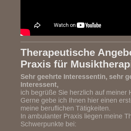
Therapeutische Angebo
Praxis für Musiktherap
Sehr geehrte Interessentin, sehr g
Interessent,
ich begrüße Sie herzlich auf meine
Gerne gebe ich Ihnen hier einen erst
meine beruflichen Tätigkeiten.
In ambulanter Praxis liegen meine T
Schwerpunkte bei: