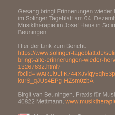
Gesang bringt Erinnerungen wieder h
im Solinger Tageblatt am 04. Dezem
Musiktherapie im Josef Haus in Solin
Beuningen.
Hier der Link zum Bericht:
https://www.solinger-tageblatt.de/so
bringt-alte-erinnerungen-wieder-herv
13267632.html?
fbclid=IwAR1l9LfIK744XJviqy5qh5
kurS_qJUs4EPg-HZsm0zbA
Birgit van Beuningen, Praxis für Musi
40822 Mettmann,
www.musiktherapi