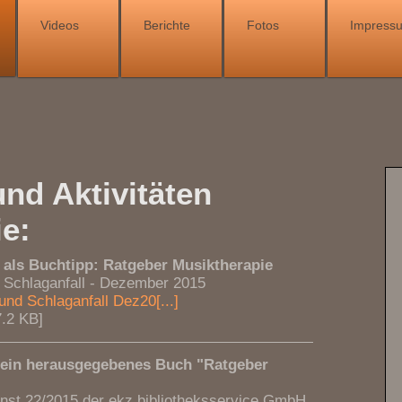
Videos
Berichte
Fotos
Impress
nd Aktivitäten
e:
 als Buchtipp: Ratgeber Musiktherapie
d Schlaganfall - Dezember 2015
nd Schlaganfall Dez20[...]
.2 KB]
mein herausgegebenes Buch "Ratgeber
enst 22/2015 der ekz.bibliotheksservice GmbH