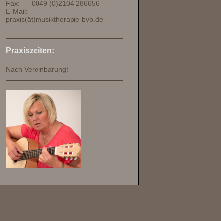
Fax: 0049 (0)2104 286656
E-Mail:
praxis(ät)musiktherapie-bvb.de
Praxiszeiten:
Nach Vereinbarung!