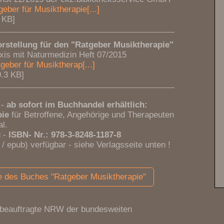
ber für Musiktherapie[...]
 KB]
rstellung für den "Ratgeber Musiktherapie"
axis mit Naturmedizin Heft 07/2015
geber für Musiktherap[...]
.3 KB]
 -
ab sofort im Buchhandel erhältlich:
pie
für Betroffene, Angehörige und Therapeuten
l.
g -
ISBN- Nr.: 978-3-8248-1187-8
/ epub) verfügbar - siehe Verlagsseite unten !
te des Buches "Ratgeber Musiktherapie"
sbeauftragte NRW der bundesweiten